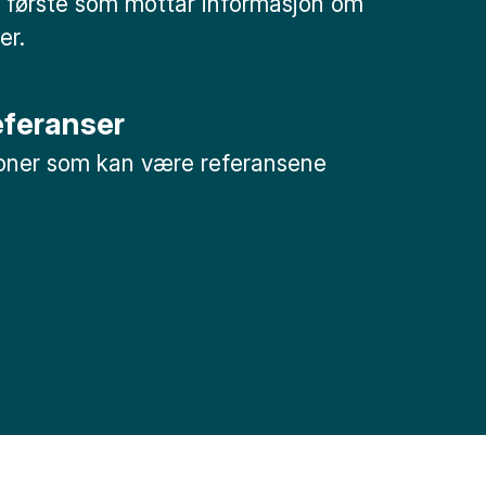
 første som mottar informasjon om
er.
referanser
soner som kan være referansene