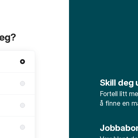
deg?
Skill deg
Fortell litt 
å finne en ma
Jobbabo