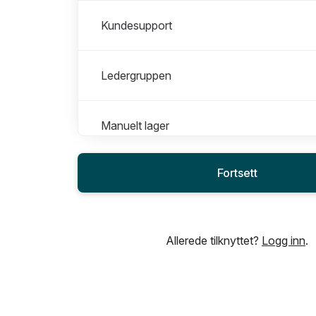
Kundesupport
Ledergruppen
Manuelt lager
Fortsett
Prosjekt, system og teknisk
Teknisk avdeling
Allerede tilknyttet?
Logg inn
.
Varemottak og lagerstyring