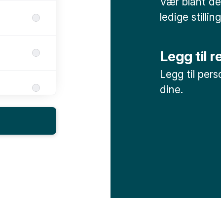
Vær blant de
ledige stilling
Legg til 
Legg til per
dine.